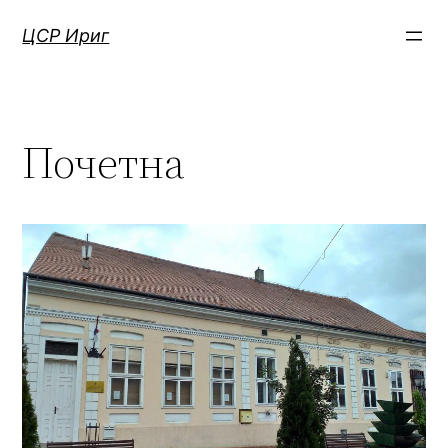
Skip
ЦСР Ириг
to
content
Почетна