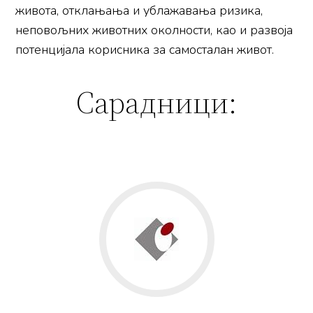
живота, отклањања и ублажавања ризика,
неповољних животних околности, као и развоја
потенцијала корисника за самосталан живот.
Сарадници: