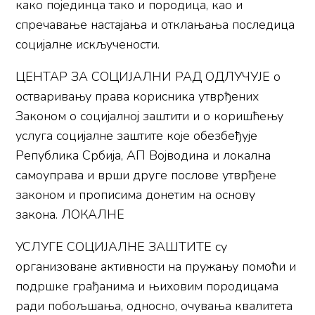
како појединца тако и породица, као и
спречавање настајања и отклањања последица
социјалне искључености.
ЦЕНТАР ЗА СОЦИЈАЛНИ РАД ОДЛУЧУЈЕ о
остваривању права корисника утврђених
Законом о социјалној заштити и о коришћењу
услуга социјалне заштите које обезбеђује
Република Србија, АП Војводина и локална
самоуправа и врши друге послове утврђене
законом и прописима донетим на основу
закона. ЛОКАЛНЕ
УСЛУГЕ СОЦИЈАЛНЕ ЗАШТИТЕ су
организоване активности на пружању помоћи и
подршке грађанима и њиховим породицама
ради побољшања, односно, очувања квалитета