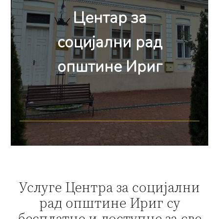
Центар за
социјални рад
општине Ириг
Услуге Центра за социјални
рад општине Ириг су
бесплатне и доступне за све