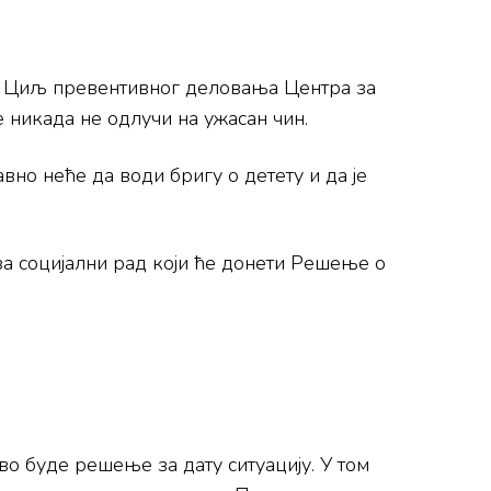
е. Циљ превентивног деловања Центра за
е никада не одлучи на ужасан чин.
вно неће да води бригу о детету и да је
за социјални рад који ће донети Решење о
 буде решење за дату ситуацију. У том