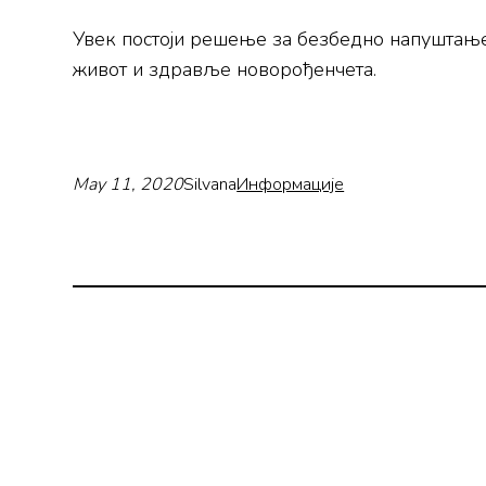
Увек постоји решење за безбедно напуштање 
живот и здравље новорођенчета.
May 11, 2020
Silvana
Информације