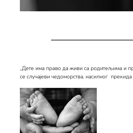
„Дете има право да живи са родитељима и пра
се случајеви чедоморства, насилног прекид