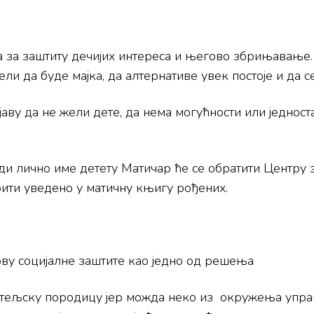
ема за заштиту дечијих интереса и његово збрињавањ
ели да буде мајка, да алтернативе увек постоје и да с
аву да не жели дете, да нема могућности или једноста
и лично име детету Матичар ће се обратити Центру 
бити уведено у матичну књигу рођених.
ву социјалне заштите као једно од решења
тељску породицу јер можда неко из окружења управо