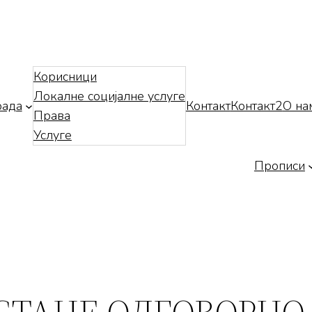
Корисници
Локалне социјалне услуге
рада
Контакт
Контакт2
О на
Права
Услуге
Прописи