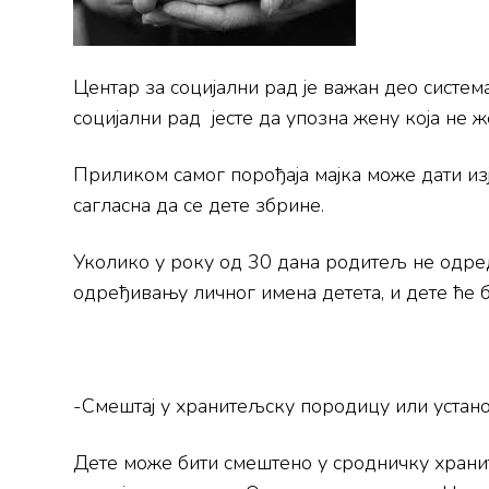
Центар за социјални рад је важан део сист
социјални рад јесте да упозна жену која не ж
Приликом самог порођаја мајка може дати изј
сагласна да се дете збрине.
Уколико у року од 30 дана родитељ не одред
одређивању личног имена детета, и дете ће 
-Смештај у хранитељску породицу или устано
Дете може бити смештено у сродничку храни