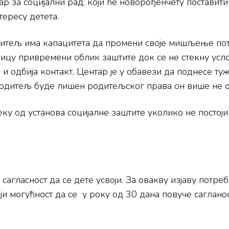
тар за социјални рад, који ће новорођенчету постав
тересу детета.
итељ има капацитета да промени своје мишљење потр
дицу привремени облик заштите док се не стекну усл
 и одбија контакт, Центар је у обавези да поднесе 
одитељ буде лишен родитељског права он више не од
еку од установа социјалне заштите уколико не посто
сагласност да се дете усвоји. За овакву изјаву потре
оји могућност да се у року од 30 дана повуче сагланос