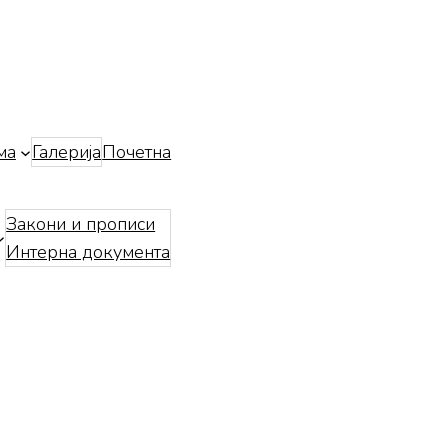
ма
Галерија
Почетна
Закони и прописи
Интерна документа