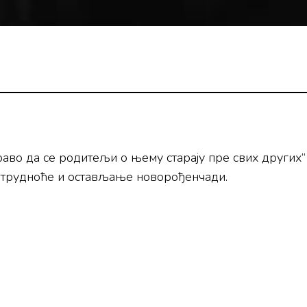
во да се родитељи о њему старају пре свих других“ а
а трудноће и остављање новорођенчади.