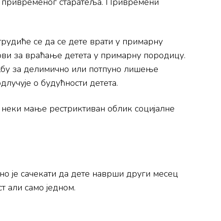
ити привременог старатеља. Привремени
удиће се да се дете врати у примарну
ови за враћање детета у примарну породицу.
тужбу за делимично или потпуно лишење
лучује о будућности детета.
ји неки мање рестриктиван облик социјалне
бно је сачекати да дете наврши други месец
т али само једном.