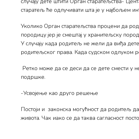
случају дете штити Орган старатељства- Цен
старатељ ће одлучивати шта је у најбољем ин
Уколико Орган старатељства процени да род
породицу јер је смештај у хранитељску поро
У случају када родитељ не жели да виђа дете
родитељског права. Када судском одлуком р
Ретко може да се деси да се дете смести у н
подршке.
-Усвојење као друго решење
Постоји и законска могућност да родитељ да 
живота. Чак иако се да таква сагласност пост